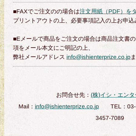
■FAXでご注文のの場合は
注文用紙（PDF）を
プリントアウトの上、必要事項記入の上お申込
■Eメールで商品をご注文の場合は商品注文書
項をメール本文にご明記の上、
弊社メールアドレス
info@ishienterprize.co.jp
お問合せ先：
(株)イシ・エン
Mail：
info@ishienterprize.co.jp
TEL：03-3
3457-7089